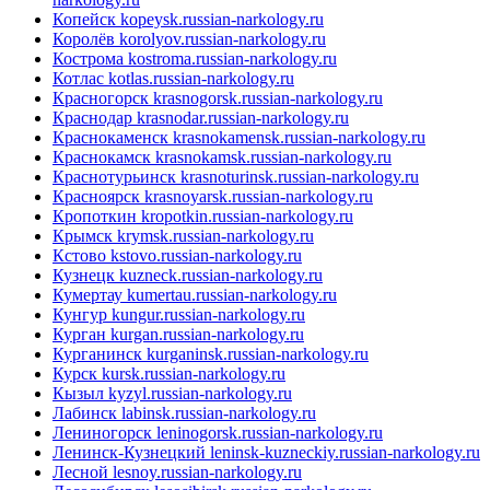
Копейск
kopeysk.russian-narkology.ru
Королёв
korolyov.russian-narkology.ru
Кострома
kostroma.russian-narkology.ru
Котлас
kotlas.russian-narkology.ru
Красногорск
krasnogorsk.russian-narkology.ru
Краснодар
krasnodar.russian-narkology.ru
Краснокаменск
krasnokamensk.russian-narkology.ru
Краснокамск
krasnokamsk.russian-narkology.ru
Краснотурьинск
krasnoturinsk.russian-narkology.ru
Красноярск
krasnoyarsk.russian-narkology.ru
Кропоткин
kropotkin.russian-narkology.ru
Крымск
krymsk.russian-narkology.ru
Кстово
kstovo.russian-narkology.ru
Кузнецк
kuzneck.russian-narkology.ru
Кумертау
kumertau.russian-narkology.ru
Кунгур
kungur.russian-narkology.ru
Курган
kurgan.russian-narkology.ru
Курганинск
kurganinsk.russian-narkology.ru
Курск
kursk.russian-narkology.ru
Кызыл
kyzyl.russian-narkology.ru
Лабинск
labinsk.russian-narkology.ru
Лениногорск
leninogorsk.russian-narkology.ru
Ленинск-Кузнецкий
leninsk-kuzneckiy.russian-narkology.ru
Лесной
lesnoy.russian-narkology.ru