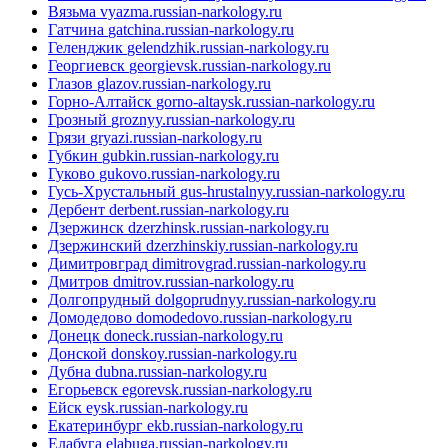
Вязьма
vyazma.russian-narkology.ru
Гатчина
gatchina.russian-narkology.ru
Геленджик
gelendzhik.russian-narkology.ru
Георгиевск
georgievsk.russian-narkology.ru
Глазов
glazov.russian-narkology.ru
Горно-Алтайск
gorno-altaysk.russian-narkology.ru
Грозный
groznyy.russian-narkology.ru
Грязи
gryazi.russian-narkology.ru
Губкин
gubkin.russian-narkology.ru
Гуково
gukovo.russian-narkology.ru
Гусь-Хрустальный
gus-hrustalnyy.russian-narkology.ru
Дербент
derbent.russian-narkology.ru
Дзержинск
dzerzhinsk.russian-narkology.ru
Дзержинский
dzerzhinskiy.russian-narkology.ru
Димитровград
dimitrovgrad.russian-narkology.ru
Дмитров
dmitrov.russian-narkology.ru
Долгопрудный
dolgoprudnyy.russian-narkology.ru
Домодедово
domodedovo.russian-narkology.ru
Донецк
doneck.russian-narkology.ru
Донской
donskoy.russian-narkology.ru
Дубна
dubna.russian-narkology.ru
Егорьевск
egorevsk.russian-narkology.ru
Ейск
eysk.russian-narkology.ru
Екатеринбург
ekb.russian-narkology.ru
Елабуга
elabuga.russian-narkology.ru