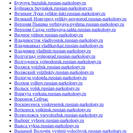
Бузулук
buzuluk.russian-narkology.ru
Буйнакск
buynaksk.russian-narkology.ru
Великие Луки
velikie-luki.russian-narkology.ru
Великий Новгород
velikiy-novgorod.russian-narkology.ru
Верхняя Пышма
verhnyaya-pyshma.russian-narkology.ru
Верхняя Салда
verhnyaya-salda.russian-narkology.ru
Видное
vidnoe.russian-narkology.ru
Владивосток
vladivostok.russian-narkology.ru
Владикавказ
vladikavkaz.russian-narkology.ru
Владимир
vladimir.russian-narkology.ru
Волгоград
volgograd.russian-narkology.ru
Волгодонск
volgodonsk.russian-narkology.ru
Волжск
volzhsk.russian-narkology.ru
Волжский
volzhskiy.russian-narkology.ru
Вологда
vologda.russian-narkology.ru
Волхов
volhov.russian-narkology.ru
Вольск
volsk.russian-narkology.ru
Воркута
vorkuta.russian-narkology.ru
Воронеж
Сейчас
Воскресенск
voskresensk.russian-narkology.ru
Воткинск
votkinsk.russian-narkology.ru
Всеволожск
vsevolozhsk.russian-narkology.ru
Выборг
vyborg.russian-narkology.ru
Выкса
vyksa.russian-narkology.ru
Вышний Волочёк
vyshnij-volochyok.russian-narkology.ru