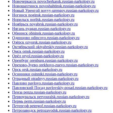
Новочеркасск
novocherkassk.russian-narkology.ru
Новошахтинск
novoshahtinsk.russian-narkology.ru
Новый Уренгой
novyy-urengoy.russian-narkology.ru
Ногинск
noginsk.russian-narkology.ru
Норильск
norilsk.russian-narkology.ru
Ноябрьск
noyabrsk.russian-narkology.ru
Нягань
nyagan.russian-narkology.ru
Обнинск
obninsk.russian-narkology.ru
Одинцово
odincovo.russian-narkology.ru
Озёрск
ozyorsk.russian-narkology.ru
Октябрьский
oktyabrskiy.russian-narkology.ru
Омск
omsk.russian-narkology.ru
Орёл
oryol.russian-narkology.ru
Оренбург
orenburg.russian-narkology.ru
Орехово-Зуево
orekhovo-zuevo.russian-narkology.ru
Орск
orsk.russian-narkology.ru
Осинники
osinniki.russian-narkology.ru
Отрадный
otradnyy.russian-narkology.ru
Павлово
pavlovo.russian-narkology.ru
Павловский Посад
pavlovskiy-posad.russian-narkology.ru
Пенза
penza.russian-narkology.ru
Первоуральск
pervouralsk.russian-narkology.ru
Пермь
perm.russian-narkology.ru
Петергоф
petergof.russian-narkology.ru
Петрозаводск
petrozavodsk.russian-narkology.ru