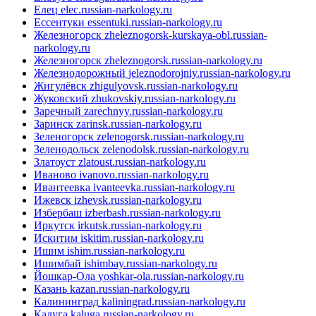
Елец
elec.russian-narkology.ru
Ессентуки
essentuki.russian-narkology.ru
Железногорск
zheleznogorsk-kurskaya-obl.russian-
narkology.ru
Железногорск
zheleznogorsk.russian-narkology.ru
Железнодорожный
jeleznodorojniy.russian-narkology.ru
Жигулёвск
zhigulyovsk.russian-narkology.ru
Жуковский
zhukovskiy.russian-narkology.ru
Заречный
zarechnyy.russian-narkology.ru
Заринск
zarinsk.russian-narkology.ru
Зеленогорск
zelenogorsk.russian-narkology.ru
Зеленодольск
zelenodolsk.russian-narkology.ru
Златоуст
zlatoust.russian-narkology.ru
Иваново
ivanovo.russian-narkology.ru
Ивантеевка
ivanteevka.russian-narkology.ru
Ижевск
izhevsk.russian-narkology.ru
Избербаш
izberbash.russian-narkology.ru
Иркутск
irkutsk.russian-narkology.ru
Искитим
iskitim.russian-narkology.ru
Ишим
ishim.russian-narkology.ru
Ишимбай
ishimbay.russian-narkology.ru
Йошкар-Ола
yoshkar-ola.russian-narkology.ru
Казань
kazan.russian-narkology.ru
Калининград
kaliningrad.russian-narkology.ru
Калуга
kaluga.russian-narkology.ru