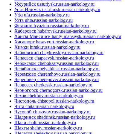
Уссурийск
ussuriysk.russian-narkology.ru
Усть-Илимск
ust-ilimsk.russian-narkology.ru
Уфа
ufa.russian-narkology.ru
Ухта
uhta.russian-narkology.ru
Фрязино
fryazino.russian-narkology.ru
Хабаровск
habarovsk.russian-narkology.ru
Ханты-Мансийск
hanty-mansiysk.russian-narkology.ru
Хасавюрт
hasavyurt.russian-narkology.ru
Химки
himki.russian-narkology.ru
Чайковский
chaykovskiy.russian-narkology.ru
Чапаевск
chapaevsk.russian-narkology.ru
Чебоксары
cheboksary.russian-narkology.ru
Челябинск
chelyabinsk.russian-narkology.ru
Черемхово
cheremhovo.russian-narkology.ru
Череповец
cherepovec.russian-narkology.ru
Черкесск
cherkessk.russian-narkology.ru
Черногорск
chernogorsk.russian-narkology.ru
Чехов
chekhov.russian-narkology.ru
Чистополь
chistopol.russian-narkology.ru
Чита
chita.russian-narkology.ru
Чусовой
chusovoy.russian-narkology.ru
Шадринск
shadrinsk.russian-narkology.ru
Шали
shali.russian-narkology.ru
Шахты
shahty.russian-narkology.ru
Шелехов
shelekhov.russian-narkology.ru