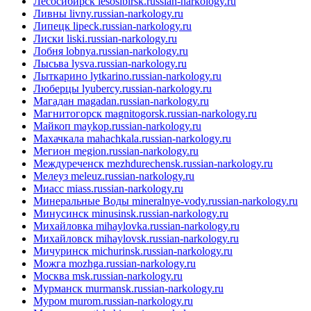
Лесосибирск
lesosibirsk.russian-narkology.ru
Ливны
livny.russian-narkology.ru
Липецк
lipeck.russian-narkology.ru
Лиски
liski.russian-narkology.ru
Лобня
lobnya.russian-narkology.ru
Лысьва
lysva.russian-narkology.ru
Лыткарино
lytkarino.russian-narkology.ru
Люберцы
lyubercy.russian-narkology.ru
Магадан
magadan.russian-narkology.ru
Магнитогорск
magnitogorsk.russian-narkology.ru
Майкоп
maykop.russian-narkology.ru
Махачкала
mahachkala.russian-narkology.ru
Мегион
megion.russian-narkology.ru
Междуреченск
mezhdurechensk.russian-narkology.ru
Мелеуз
meleuz.russian-narkology.ru
Миасс
miass.russian-narkology.ru
Минеральные Воды
mineralnye-vody.russian-narkology.ru
Минусинск
minusinsk.russian-narkology.ru
Михайловка
mihaylovka.russian-narkology.ru
Михайловск
mihaylovsk.russian-narkology.ru
Мичуринск
michurinsk.russian-narkology.ru
Можга
mozhga.russian-narkology.ru
Москва
msk.russian-narkology.ru
Мурманск
murmansk.russian-narkology.ru
Муром
murom.russian-narkology.ru