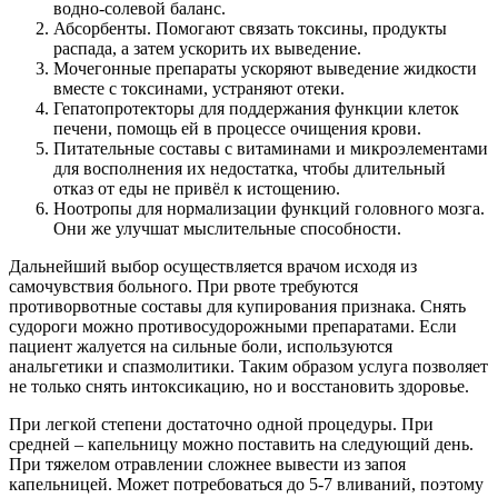
водно-солевой баланс.
Абсорбенты. Помогают связать токсины, продукты
распада, а затем ускорить их выведение.
Мочегонные препараты ускоряют выведение жидкости
вместе с токсинами, устраняют отеки.
Гепатопротекторы для поддержания функции клеток
печени, помощь ей в процессе очищения крови.
Питательные составы с витаминами и микроэлементами
для восполнения их недостатка, чтобы длительный
отказ от еды не привёл к истощению.
Ноотропы для нормализации функций головного мозга.
Они же улучшат мыслительные способности.
Дальнейший выбор осуществляется врачом исходя из
самочувствия больного. При рвоте требуются
противорвотные составы для купирования признака. Снять
судороги можно противосудорожными препаратами. Если
пациент жалуется на сильные боли, используются
анальгетики и спазмолитики. Таким образом услуга позволяет
не только снять интоксикацию, но и восстановить здоровье.
При легкой степени достаточно одной процедуры. При
средней – капельницу можно поставить на следующий день.
При тяжелом отравлении сложнее вывести из запоя
капельницей. Может потребоваться до 5-7 вливаний, поэтому