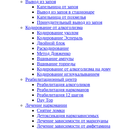
Вывод из запоя
Капельница от запоя
Вывод из запоя в стационаре
Капельница от похмелья
Принудительный вывод из запоя
Кодирование от алкоголизма
Кодирование уколом
Кодирование Эспераль
Двойной блок
Раскодирование
Метод Довженко
Вшивание ампулы
Вшивание торпеды
Кодирование от алкоголизма на дому
Кодирование иглоукалыванием
Реабилитационный центр
Реабилитация алкоголиков
Реабилитация наркоманов
Реабилитация 12 шагов
Day Top
Лечение наркомании
Снятие ломки
Детоксикация наркозависимых
Лечение зависимости от марихуаны
Лечение зависимости от амфетамина