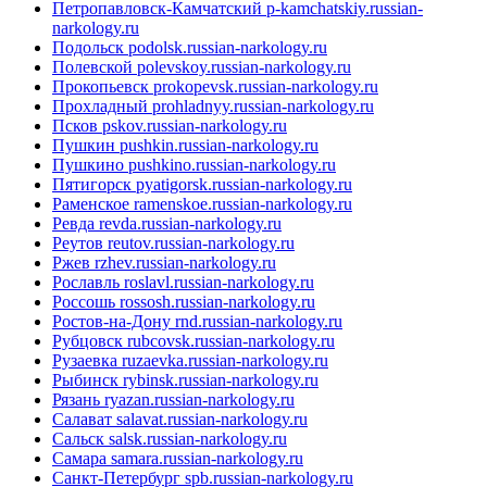
Петропавловск-Камчатский
p-kamchatskiy.russian-
narkology.ru
Подольск
podolsk.russian-narkology.ru
Полевской
polevskoy.russian-narkology.ru
Прокопьевск
prokopevsk.russian-narkology.ru
Прохладный
prohladnyy.russian-narkology.ru
Псков
pskov.russian-narkology.ru
Пушкин
pushkin.russian-narkology.ru
Пушкино
pushkino.russian-narkology.ru
Пятигорск
pyatigorsk.russian-narkology.ru
Раменское
ramenskoe.russian-narkology.ru
Ревда
revda.russian-narkology.ru
Реутов
reutov.russian-narkology.ru
Ржев
rzhev.russian-narkology.ru
Рославль
roslavl.russian-narkology.ru
Россошь
rossosh.russian-narkology.ru
Ростов-на-Дону
rnd.russian-narkology.ru
Рубцовск
rubcovsk.russian-narkology.ru
Рузаевка
ruzaevka.russian-narkology.ru
Рыбинск
rybinsk.russian-narkology.ru
Рязань
ryazan.russian-narkology.ru
Салават
salavat.russian-narkology.ru
Сальск
salsk.russian-narkology.ru
Самара
samara.russian-narkology.ru
Санкт-Петербург
spb.russian-narkology.ru