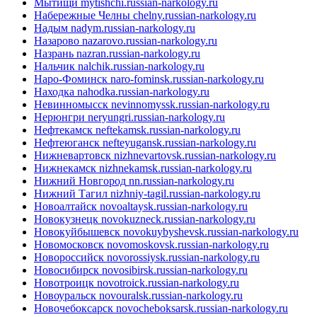
Мытищи
mytishchi.russian-narkology.ru
Набережные Челны
chelny.russian-narkology.ru
Надым
nadym.russian-narkology.ru
Назарово
nazarovo.russian-narkology.ru
Назрань
nazran.russian-narkology.ru
Нальчик
nalchik.russian-narkology.ru
Наро-Фоминск
naro-fominsk.russian-narkology.ru
Находка
nahodka.russian-narkology.ru
Невинномысск
nevinnomyssk.russian-narkology.ru
Нерюнгри
neryungri.russian-narkology.ru
Нефтекамск
neftekamsk.russian-narkology.ru
Нефтеюганск
nefteyugansk.russian-narkology.ru
Нижневартовск
nizhnevartovsk.russian-narkology.ru
Нижнекамск
nizhnekamsk.russian-narkology.ru
Нижний Новгород
nn.russian-narkology.ru
Нижний Тагил
nizhniy-tagil.russian-narkology.ru
Новоалтайск
novoaltaysk.russian-narkology.ru
Новокузнецк
novokuzneck.russian-narkology.ru
Новокуйбышевск
novokuybyshevsk.russian-narkology.ru
Новомосковск
novomoskovsk.russian-narkology.ru
Новороссийск
novorossiysk.russian-narkology.ru
Новосибирск
novosibirsk.russian-narkology.ru
Новотроицк
novotroick.russian-narkology.ru
Новоуральск
novouralsk.russian-narkology.ru
Новочебоксарск
novocheboksarsk.russian-narkology.ru