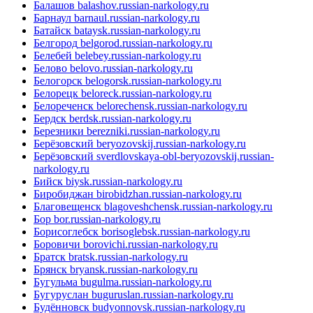
Балашов
balashov.russian-narkology.ru
Барнаул
barnaul.russian-narkology.ru
Батайск
bataysk.russian-narkology.ru
Белгород
belgorod.russian-narkology.ru
Белебей
belebey.russian-narkology.ru
Белово
belovo.russian-narkology.ru
Белогорск
belogorsk.russian-narkology.ru
Белорецк
beloreck.russian-narkology.ru
Белореченск
belorechensk.russian-narkology.ru
Бердск
berdsk.russian-narkology.ru
Березники
berezniki.russian-narkology.ru
Берёзовский
beryozovskij.russian-narkology.ru
Берёзовский
sverdlovskaya-obl-beryozovskij.russian-
narkology.ru
Бийск
biysk.russian-narkology.ru
Биробиджан
birobidzhan.russian-narkology.ru
Благовещенск
blagoveshchensk.russian-narkology.ru
Бор
bor.russian-narkology.ru
Борисоглебск
borisoglebsk.russian-narkology.ru
Боровичи
borovichi.russian-narkology.ru
Братск
bratsk.russian-narkology.ru
Брянск
bryansk.russian-narkology.ru
Бугульма
bugulma.russian-narkology.ru
Бугуруслан
buguruslan.russian-narkology.ru
Будённовск
budyonnovsk.russian-narkology.ru