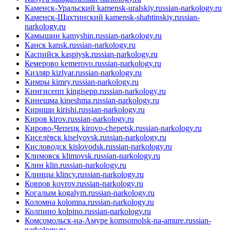
Каменск-Уральский
kamensk-uralskiy.russian-narkology.ru
Каменск-Шахтинский
kamensk-shahtinskiy.russian-
narkology.ru
Камышин
kamyshin.russian-narkology.ru
Канск
kansk.russian-narkology.ru
Каспийск
kaspiysk.russian-narkology.ru
Кемерово
kemerovo.russian-narkology.ru
Кизляр
kizlyar.russian-narkology.ru
Кимры
kimry.russian-narkology.ru
Кингисепп
kingisepp.russian-narkology.ru
Кинешма
kineshma.russian-narkology.ru
Кириши
kirishi.russian-narkology.ru
Киров
kirov.russian-narkology.ru
Кирово-Чепецк
kirovo-chepetsk.russian-narkology.ru
Киселёвск
kiselyovsk.russian-narkology.ru
Кисловодск
kislovodsk.russian-narkology.ru
Климовск
klimovsk.russian-narkology.ru
Клин
klin.russian-narkology.ru
Клинцы
klincy.russian-narkology.ru
Ковров
kovrov.russian-narkology.ru
Когалым
kogalym.russian-narkology.ru
Коломна
kolomna.russian-narkology.ru
Колпино
kolpino.russian-narkology.ru
Комсомольск-на-Амуре
komsomolsk-na-amure.russian-
narkology.ru