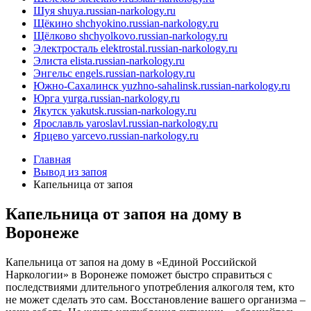
Шуя
shuya.russian-narkology.ru
Щёкино
shchyokino.russian-narkology.ru
Щёлково
shchyolkovo.russian-narkology.ru
Электросталь
elektrostal.russian-narkology.ru
Элиста
elista.russian-narkology.ru
Энгельс
engels.russian-narkology.ru
Южно-Сахалинск
yuzhno-sahalinsk.russian-narkology.ru
Юрга
yurga.russian-narkology.ru
Якутск
yakutsk.russian-narkology.ru
Ярославль
yaroslavl.russian-narkology.ru
Ярцево
yarcevo.russian-narkology.ru
Главная
Вывод из запоя
Капельница от запоя
Капельница от запоя на дому в
Воронеже
Капельница от запоя на дому в «Единой Российской
Наркологии» в Воронеже поможет быстро справиться с
последствиями длительного употребления алкоголя тем, кто
не может сделать это сам. Восстановление вашего организма –