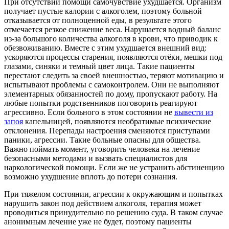
При отсутствии помощи самочувствие ухудшается. Организм
получает пустые калории с алкоголем, поэтому больной
отказывается от полноценной еды, в результате этого
отмечается резкое снижение веса. Нарушается водный баланс
из-за большого количества алкоголя в крови, что приводик к
обезвоживанию. Вместе с этим ухудшается внешний вид:
ускоряются процессы старения, появляются отёки, мешки под
глазами, синяки и темный цвет лица. Такие пациенты
перестают следить за своей внешностью, теряют мотивацию и
испытывают проблемы с самоконтролем. Они не выполняют
элементарных обязанностей по дому, пропускают работу. На
любые попытки родственников поговорить реагируют
агрессивно. Если больного в этом состоянии не
вывести из
запоя
капельницей, появляются необратимые психические
отклонения. Перепады настроения сменяются приступами
паники, агрессии. Такие больные опасны для общества.
Важно поймать момент, уговорить человека на лечение
безопасными методами и вызвать специалистов для
наркологической помощи. Если же не устранить абстиненцию
возможно ухудшение вплоть до потери сознания.
При тяжелом состоянии, агрессии к окружающим и попытках
нарушить закон под действием алкоголя, терапия может
проводиться принудительно по решению суда. В таком случае
анонимным лечение уже не будет, поэтому пациенты