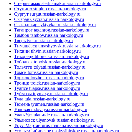
Стерлитамак
sterlitamak.russian-narkology.ru
Ступино
stupino.russian-narkology.ru
Сургут
surgut.russian-narkology.ru
Сызрань
syzran.russian-narkology.ru
Сыктывкар
syktyvkar.russian-narkology.ru
Таганрог
taganrog.russian-narkology.ru
Тамбов
tambov.russian-narkology.ru
Тверь
tver.russian-narkology.ru
Тимашёвск
timashyovsk.russian-narkology.ru
Тихвин
tihvin.russian-narkology.ru
Тихорецк
tihoreck.russian-narkology.ru
Тобольск
tobolsk.russian-narkology.ru
Тольятти
tolyatti.russian-narkology.ru
Томск
tomsk.russian-narkology.ru
Торжок
torzhok.russian-narkology.ru
Троицк
troick.russian-narkology.ru
Туапсе
tuapse.russian-narkology.ru
Туймазы
tuymazy.russian-narkology.ru
Тула
tula.russian-narkology.ru
Тюмень
tyumen.russian-narkology.ru
Узловая
uzlovaya.russian-narkology.ru
Улан-Удэ
ulan-ude.russian-narkology.ru
Ульяновск
ulyanovsk.russian-narkology.ru
Урус-Мартан
urus-martan.russian-narkology.ru
Усолье-Сибирское
usole-sibirskoe.russian-narkology.ru