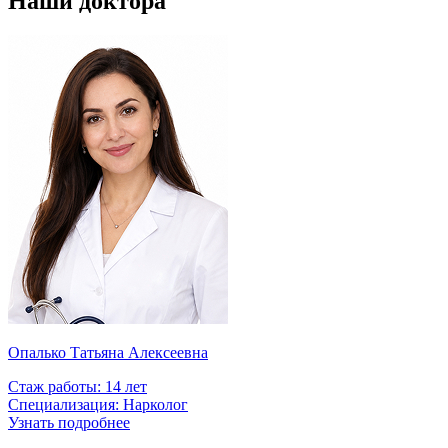
Наши доктора
У
Опалько Татьяна Алексеевна
Стаж работы:
14 лет
Специализация:
Нарколог
Узнать подробнее