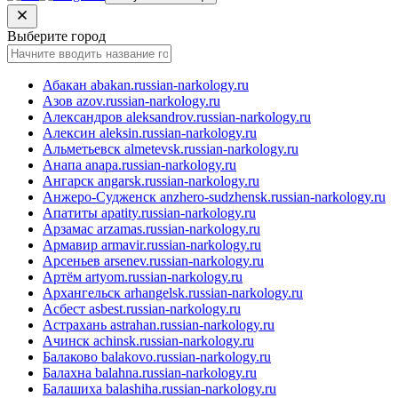
Выберите город
Абакан
abakan.russian-narkology.ru
Азов
azov.russian-narkology.ru
Александров
aleksandrov.russian-narkology.ru
Алексин
aleksin.russian-narkology.ru
Альметьевск
almetevsk.russian-narkology.ru
Анапа
anapa.russian-narkology.ru
Ангарск
angarsk.russian-narkology.ru
Анжеро-Судженск
anzhero-sudzhensk.russian-narkology.ru
Апатиты
apatity.russian-narkology.ru
Арзамас
arzamas.russian-narkology.ru
Армавир
armavir.russian-narkology.ru
Арсеньев
arsenev.russian-narkology.ru
Артём
artyom.russian-narkology.ru
Архангельск
arhangelsk.russian-narkology.ru
Асбест
asbest.russian-narkology.ru
Астрахань
astrahan.russian-narkology.ru
Ачинск
achinsk.russian-narkology.ru
Балаково
balakovo.russian-narkology.ru
Балахна
balahna.russian-narkology.ru
Балашиха
balashiha.russian-narkology.ru