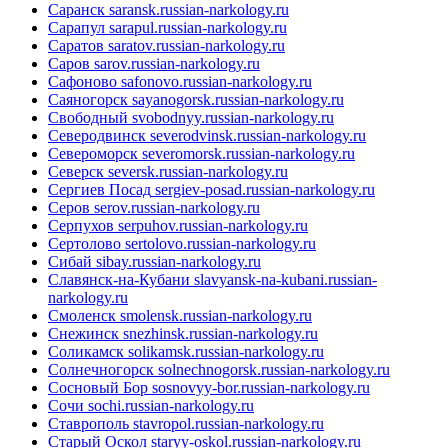
Саранск
saransk.russian-narkology.ru
Сарапул
sarapul.russian-narkology.ru
Саратов
saratov.russian-narkology.ru
Саров
sarov.russian-narkology.ru
Сафоново
safonovo.russian-narkology.ru
Саяногорск
sayanogorsk.russian-narkology.ru
Свободный
svobodnyy.russian-narkology.ru
Северодвинск
severodvinsk.russian-narkology.ru
Североморск
severomorsk.russian-narkology.ru
Северск
seversk.russian-narkology.ru
Сергиев Посад
sergiev-posad.russian-narkology.ru
Серов
serov.russian-narkology.ru
Серпухов
serpuhov.russian-narkology.ru
Сертолово
sertolovo.russian-narkology.ru
Сибай
sibay.russian-narkology.ru
Славянск-на-Кубани
slavyansk-na-kubani.russian-
narkology.ru
Смоленск
smolensk.russian-narkology.ru
Снежинск
snezhinsk.russian-narkology.ru
Соликамск
solikamsk.russian-narkology.ru
Солнечногорск
solnechnogorsk.russian-narkology.ru
Сосновый Бор
sosnovyy-bor.russian-narkology.ru
Сочи
sochi.russian-narkology.ru
Ставрополь
stavropol.russian-narkology.ru
Старый Оскол
staryy-oskol.russian-narkology.ru